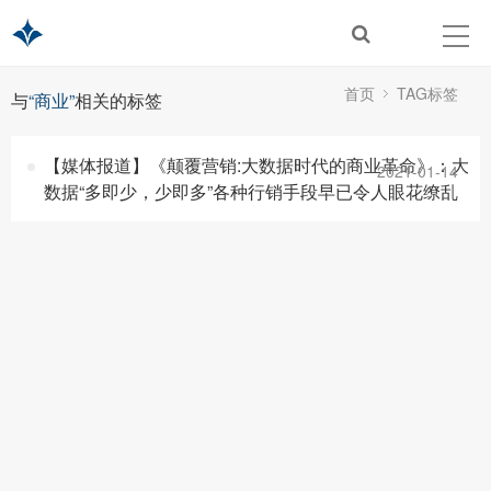
首页
TAG标签
与
“商业”
相关的标签
【媒体报道】《颠覆营销:大数据时代的商业革命》：大
2021-01-14
数据“多即少，少即多”各种行销手段早已令人眼花缭乱