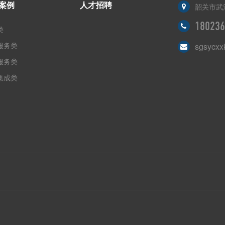
案例
人才招聘
韶关市武
180236
类
服务类
sgsycxx
服务类
集成类